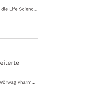
Böblingen, 08. April 2025 – Die Wörwag Pharma GmbH & Co. KG und die Life Sciences Alliance laden am 22. Mai zum Insight Day in Filderstadt ein. An…
iterte
Böblingen, 20. Februar 2025 – Das Böblinger Familienunternehmen Wörwag Pharma konnte im Geschäftsjahr 2024 ein organisches Umsatzwachstum von 10,5…