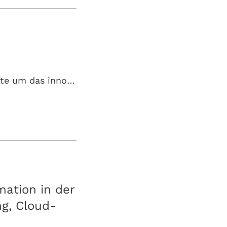
Böblingen, 28. Mai 2025 - Die Wörwag Pharma hat ihre Produktpalette um das innovative Ballaststoff-Präparat ReDia® ergänzt.
mation in der
g, Cloud-