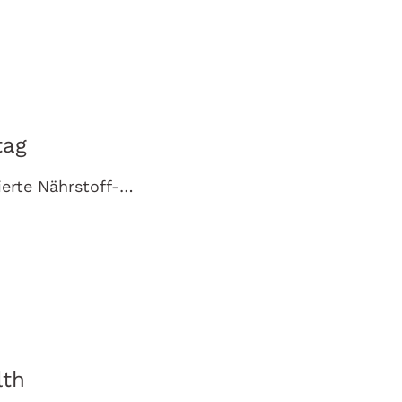
tag
Mit Lagosa Triplex® hat Wörwag Pharma eine wissenschaftlich fundierte Nährstoff-Kombination entwickelt, die gezielt das System aus Herz, Leber, und…
lth