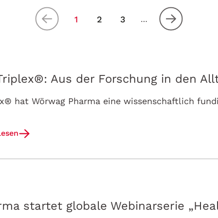
1
2
3
…
riplex®: Aus der Forschung in den All
lesen
a startet globale Webinarserie „Hea