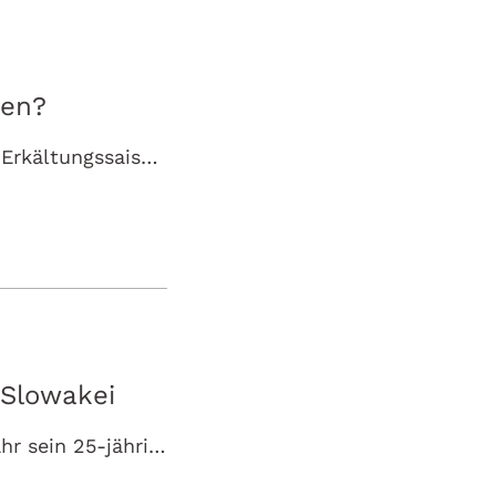
ken?
Die Aktivität akuter Atemwegserkrankungen liegt in der diesjährigen Erkältungssaison auf einem hohen Niveau. Oft unterschätzt: Ein Mangel an dem…
 Slowakei
Bratislava, 29. November 2024 – Wörwag Pharma feiert in diesem Jahr sein 25-jähriges Bestehen auf dem slowakischen Markt. CEO Lucia Frzonová blickt…