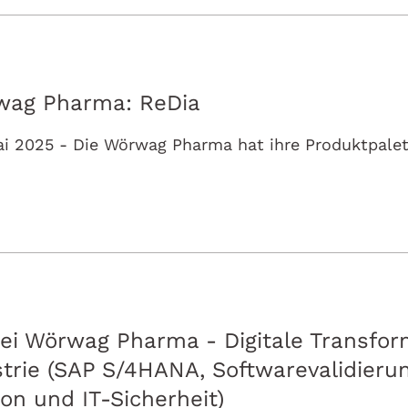
wag Pharma: ReDia
bei Wörwag Pharma - Digitale Transfor
rie (SAP S/4HANA, Softwarevalidierun
on und IT-Sicherheit)