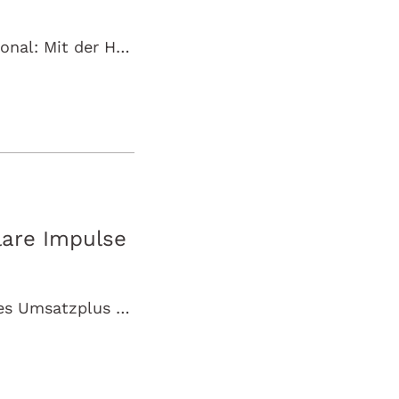
Böblingen, Mai 2026 – Wissenschaft aktuell, praxisnah und international: Mit der Health Academy etabliert Wörwag Pharma eine neue globale Webinarserie…
lare Impulse
Böblingen, 5. Februar 2026 – Wörwag Pharma hat 2025 ein deutliches Umsatzplus erzielt und bestätigt damit seinen Wachstumskurs in einem…