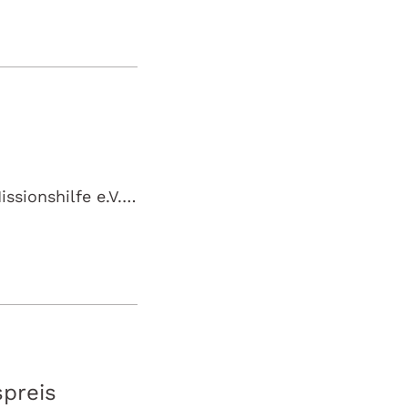
Seit 25 Jahren setzen sich die Familie Wörwag und die Herrnhuter Missionshilfe e.V. für Bildung und den Kampf gegen Armut in Tansania ein. Im Jahr…
preis