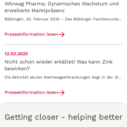
Wörwag Pharma: Dynamisches Wachstum und
erweiterte Marktpräsenz
Böblingen, 20. Februar 2025 – Das Böblinger Familienunternehmen Wörwag Pharma konnte im Geschäftsjahr 2024 ein organisches Umsatzwachstum von 10,5…
Presseinformation lesen
12.02.2025
Nicht schon wieder erkältet! Was kann Zink
bewirken?
Die Aktivität akuter Atemwegserkrankungen liegt in der diesjährigen Erkältungssaison auf einem hohen Niveau. Oft unterschätzt: Ein Mangel an dem…
Presseinformation lesen
Getting closer - helping better