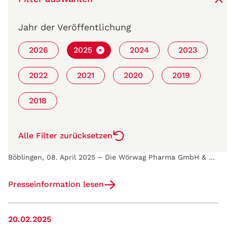
Neu bei Wörwag Pharma: ReDia
Jahr der Veröffentlichung
Böblingen, 28. Mai 2025 - Die Wörwag Pharma hat ihre Produktpalette um das innovative Ballaststoff-Präparat ReDia® ergänzt.
2026
2025
2024
2023
Artikel lesen
2022
2021
2020
2019
08.04.2025
2018
Insight Day bei Wörwag Pharma - Digitale
Transformation in der Pharmaindustrie (SAP
S/4HANA, Softwarevalidierung, Cloud-
Alle Filter zurücksetzen
Transformation und IT-Sicherheit)
Böblingen, 08. April 2025 – Die Wörwag Pharma GmbH & Co. KG und die Life Sciences Alliance laden am 22. Mai zum Insight Day in Filderstadt ein. An…
Presseinformation lesen
20.02.2025