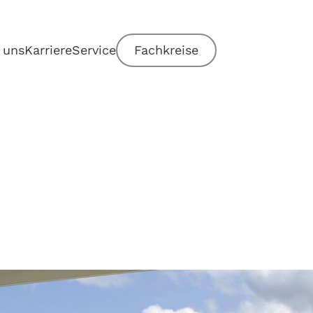
 uns
Karriere
Service
Fachkreise
n