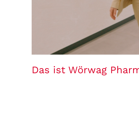
Das ist Wörwag Phar