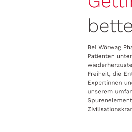
Getti
bette
Bei Wörwag Pha
Patienten unter
wiederherzustel
Freiheit, die 
Expertinnen und
unserem umfang
Spurenelemente
Zivilisationskra