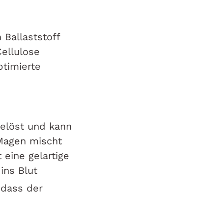
 Ballaststoff
Cellulose
ptimierte
gelöst und kann
Magen mischt
 eine gelartige
ins Blut
 dass der