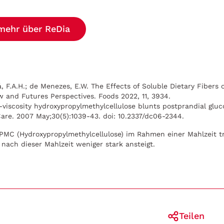
 mehr über ReDia
dá, F.A.H.; de Menezes, E.W. The Effects of Soluble Dietary Fibers
w and Futures Perspectives. Foods 2022, 11, 3934.
h-viscosity hydroxypropylmethylcellulose blunts postprandial gluc
Care. 2007 May;30(5):1039-43. doi: 10.2337/dc06-2344.
MC (Hydroxypropylmethylcellulose) im Rahmen einer Mahlzeit tr
 nach dieser Mahlzeit weniger stark ansteigt.
Teilen