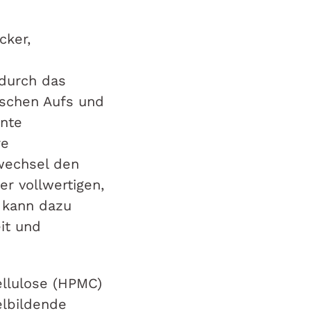
cker,
 durch das
aschen Aufs und
nnte
re
wechsel den
er vollwertigen,
 kann dazu
it und
ellulose (HPMC)
elbildende