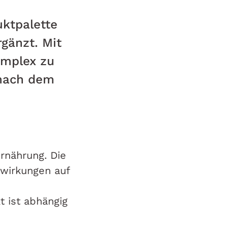
ktpalette
gänzt. Mit
omplex zu
 nach dem
Ernährung. Die
swirkungen auf
t ist abhängig