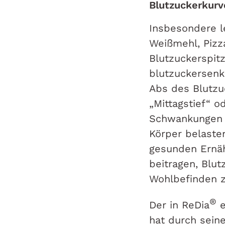
Blutzuckerkur
Insbesondere le
Weißmehl, Pizz
Blutzuckerspit
blutzuckersenk
Abs des Blutzu
„Mittagstief“ o
Schwankungen d
Körper belasten
gesunden Ernä
beitragen, Blu
Wohlbefinden 
®
Der in ReDia
e
hat durch sein