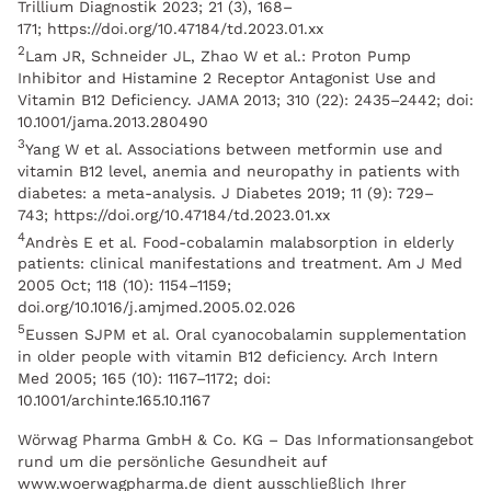
Trillium Diagnostik 2023; 21 (3), 168–
171; https://doi.org/10.47184/td.2023.01.xx
2
Lam JR, Schneider JL, Zhao W et al.: Proton Pump
Inhibitor and Histamine 2 Receptor Antagonist Use and
Vitamin B12 Deficiency. JAMA 2013; 310 (22): 2435–2442; doi:
10.1001/jama.2013.280490
3
Yang W et al. Associations between metformin use and
vitamin B12 level, anemia and neuropathy in patients with
diabetes: a meta-analysis. J Diabetes 2019; 11 (9): 729–
743; https://doi.org/10.47184/td.2023.01.xx
4
Andrès E et al. Food-cobalamin malabsorption in elderly
patients: clinical manifestations and treatment. Am J Med
2005 Oct; 118 (10): 1154–1159;
doi.org/10.1016/j.amjmed.2005.02.026
5
Eussen SJPM et al. Oral cyanocobalamin supplementation
in older people with vitamin B12 deficiency. Arch Intern
Med 2005; 165 (10): 1167–1172; doi:
10.1001/archinte.165.10.1167
Wörwag Pharma GmbH & Co. KG – Das Informationsangebot
rund um die persönliche Gesundheit auf
www.woerwagpharma.de dient ausschließlich Ihrer