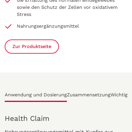
die Erhaltung des normalen Bindegewebes
sowie den Schutz der Zellen vor oxidativem
Stress
Nahrungsergänzungsmittel
Zur Produktseite
Anwendung und Dosierung
Zusammensetzung
Wichtige
Health Claim
Nahrungsergänzungsmittel mit Kupfer zur